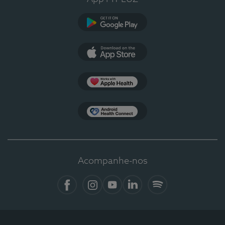
Google Play
App Store
Apple Health
Health Connect
Acompanhe-nos
Facebook
Instagram
YouTube
LinkedIn
Spotify