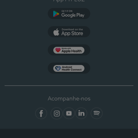
Google Play
App Store
Apple Health
Health Connect
Acompanhe-nos
Facebook
Instagram
YouTube
LinkedIn
Spotify