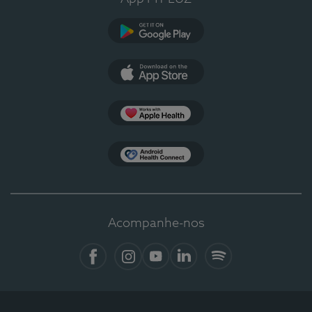
Google Play
App Store
Apple Health
Health Connect
Acompanhe-nos
Facebook
Instagram
YouTube
LinkedIn
Spotify