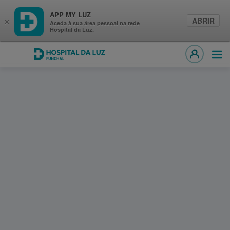
APP MY LUZ
ABRIR
×
Aceda à sua área pessoal na rede
Hospital da Luz.
Hospital da Luz Funchal
Abri
MY LUZ