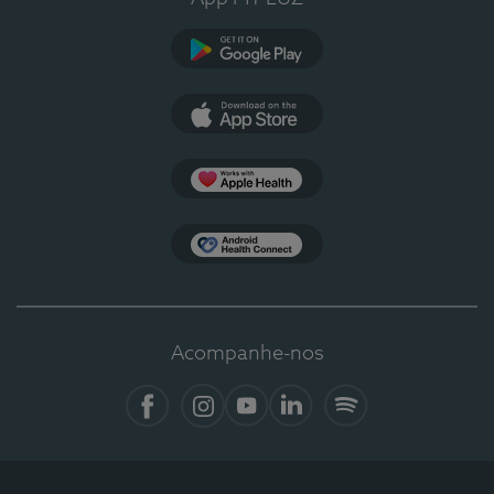
Google Play
App Store
Apple Health
Health Connect
Acompanhe-nos
Facebook
Instagram
YouTube
LinkedIn
Spotify