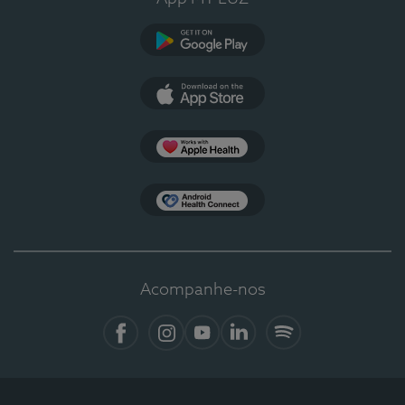
Google Play
App Store
Apple Health
Health Connect
Acompanhe-nos
Facebook
Instagram
YouTube
LinkedIn
Spotify