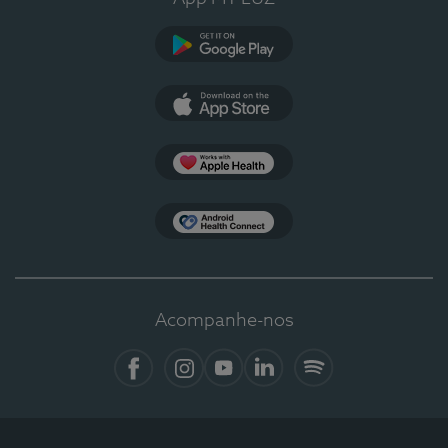
Google Play
App Store
Apple Health
Health Connect
Acompanhe-nos
Facebook
Instagram
YouTube
LinkedIn
Spotify