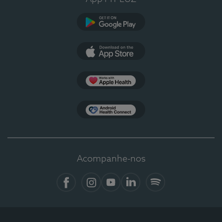
Google Play
App Store
Apple Health
Health Connect
Acompanhe-nos
Facebook
Instagram
YouTube
LinkedIn
Spotify