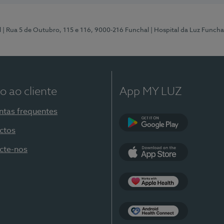
l
| Rua 5 de Outubro, 115 e 116, 9000-216 Funchal
| Hospital da Luz Funcha
o ao cliente
App MY LUZ
ntas frequentes
ctos
Google Play
cte-nos
App Store
Apple Health
Health Connect