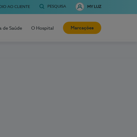
PESQUISA
OIO AO CLIENTE
MY LUZ
Marcações
a de Saúde
O Hospital