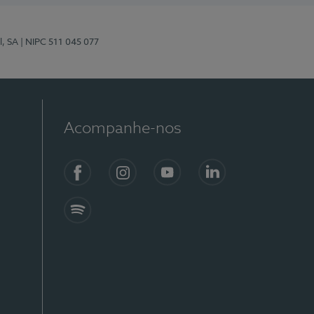
l, SA
| NIPC 511 045 077
Acompanhe-nos
Facebook
Instagram
YouTube
LinkedIn
Spotify