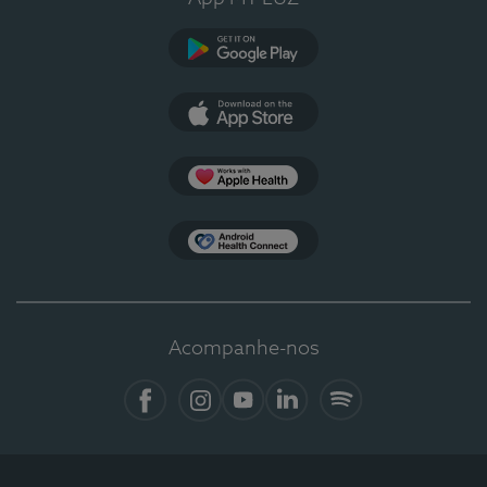
Google Play
App Store
Apple Health
Health Connect
Acompanhe-nos
Facebook
Instagram
YouTube
LinkedIn
Spotify