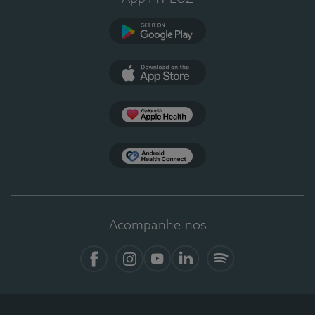
Google Play
App Store
Apple Health
Health Connect
Acompanhe-nos
Facebook
Instagram
YouTube
LinkedIn
Spotify