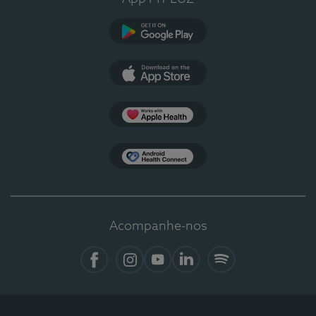
Google Play
App Store
Apple Health
Health Connect
Acompanhe-nos
Facebook
Instagram
YouTube
LinkedIn
Spotify