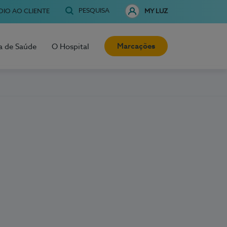
PESQUISA
OIO AO CLIENTE
MY LUZ
Marcações
a de Saúde
O Hospital