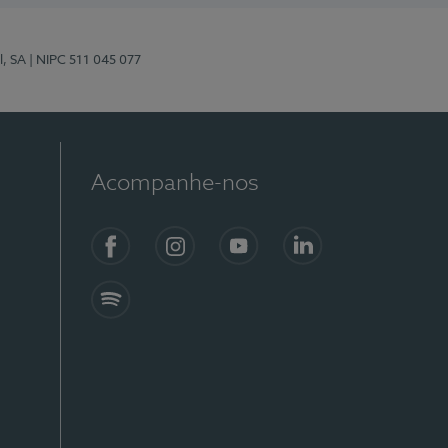
l, SA
| NIPC 511 045 077
Acompanhe-nos
Facebook
Instagram
YouTube
LinkedIn
Spotify