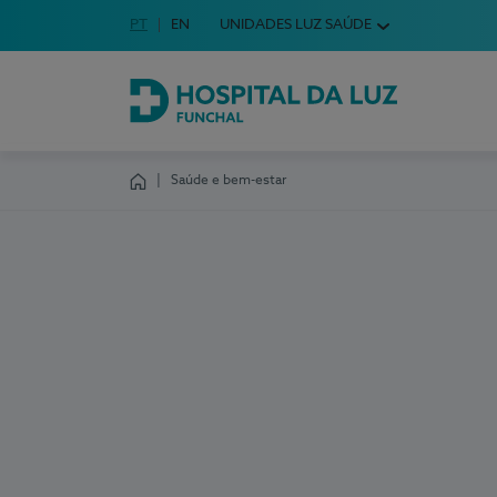
Idioma em Português
PT
English Language
EN
UNIDADES LUZ SAÚDE
Escolha o seu idioma
Hospital da Luz Funchal
Saúde e bem-estar
Homepage