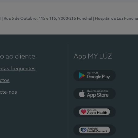
l
| Rua 5 de Outubro, 115 e 116, 9000-216 Funchal
| Hospital da Luz Funcha
o ao cliente
App MY LUZ
ntas frequentes
ctos
Google Play
cte-nos
App Store
Apple Health
Health Connect