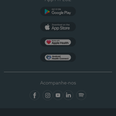
Google Play
App Store
Apple Health
Health Connect
Acompanhe-nos
Facebook
Instagram
YouTube
LinkedIn
Spotify