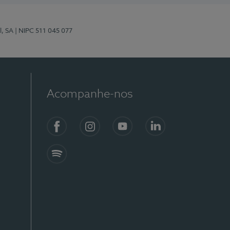
l, SA
| NIPC 511 045 077
Acompanhe-nos
Facebook
Instagram
YouTube
LinkedIn
Spotify