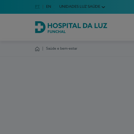
Idioma em Português
PT
English Language
EN
UNIDADES LUZ SAÚDE
Escolha o seu idioma
Hospital da Luz Funchal
Saúde e bem-estar
Homepage