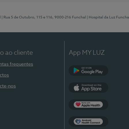
l
| Rua 5 de Outubro, 115 e 116, 9000-216 Funchal
| Hospital da Luz Funcha
o ao cliente
App MY LUZ
ntas frequentes
ctos
Google Play
cte-nos
App Store
Apple Health
Health Connect