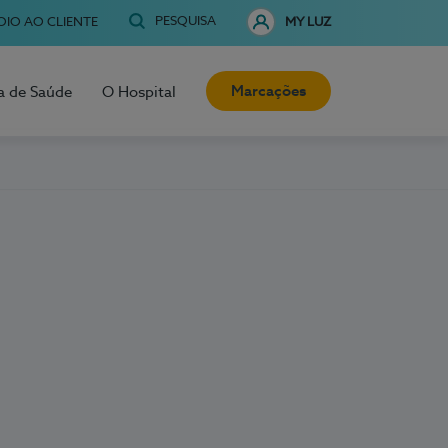
PESQUISA
OIO AO CLIENTE
MY LUZ
Marcações
a de Saúde
O Hospital