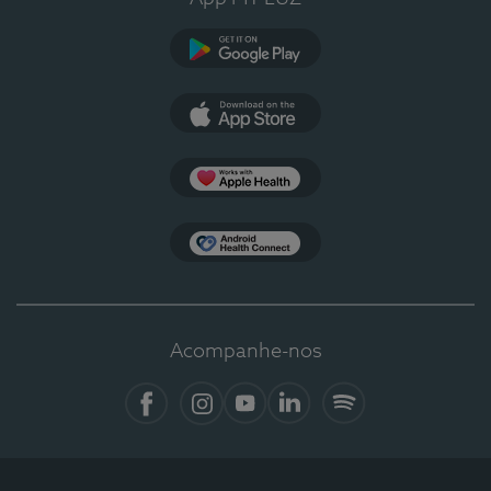
Google Play
App Store
Apple Health
Health Connect
Acompanhe-nos
Facebook
Instagram
YouTube
LinkedIn
Spotify