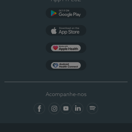
Google Play
App Store
Apple Health
Health Connect
Acompanhe-nos
Facebook
Instagram
YouTube
LinkedIn
Spotify