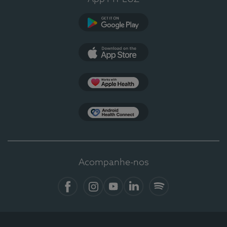
Google Play
App Store
Apple Health
Health Connect
Acompanhe-nos
Facebook
Instagram
YouTube
LinkedIn
Spotify