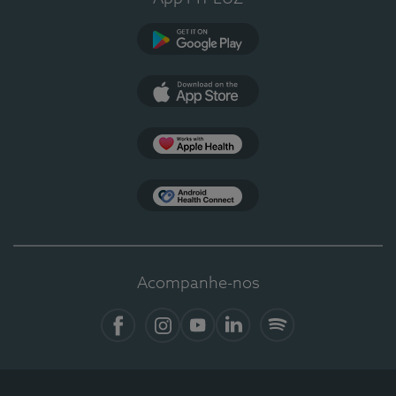
Google Play
App Store
Apple Health
Health Connect
Acompanhe-nos
Facebook
Instagram
YouTube
LinkedIn
Spotify