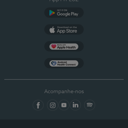
Google Play
App Store
Apple Health
Health Connect
Acompanhe-nos
Facebook
Instagram
YouTube
LinkedIn
Spotify