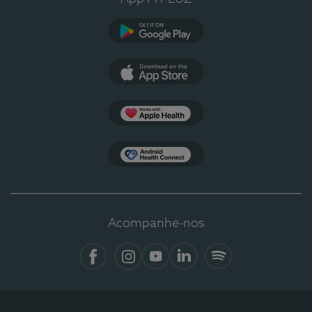
Google Play
App Store
Apple Health
Health Connect
Acompanhe-nos
Facebook
Instagram
YouTube
LinkedIn
Spotify