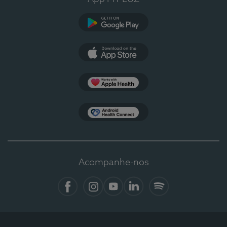
Google Play
App Store
Apple Health
Health Connect
Acompanhe-nos
Facebook
Instagram
YouTube
LinkedIn
Spotify