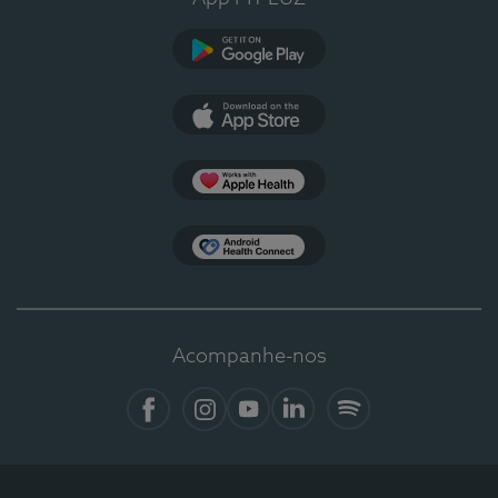
Google Play
App Store
Apple Health
Health Connect
Acompanhe-nos
Facebook
Instagram
YouTube
LinkedIn
Spotify