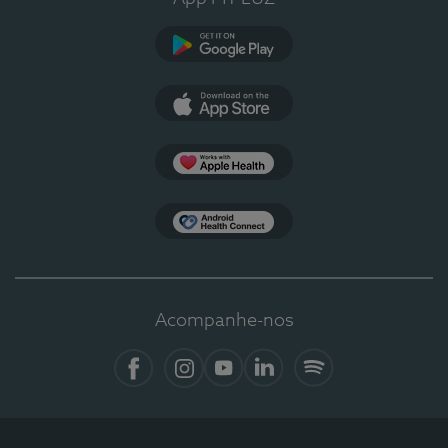
Google Play
App Store
Apple Health
Health Connect
Acompanhe-nos
Facebook
Instagram
YouTube
LinkedIn
Spotify