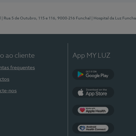
l
| Rua 5 de Outubro, 115 e 116, 9000-216 Funchal
| Hospital da Luz Funcha
o ao cliente
App MY LUZ
ntas frequentes
ctos
Google Play
cte-nos
App Store
Apple Health
Health Connect