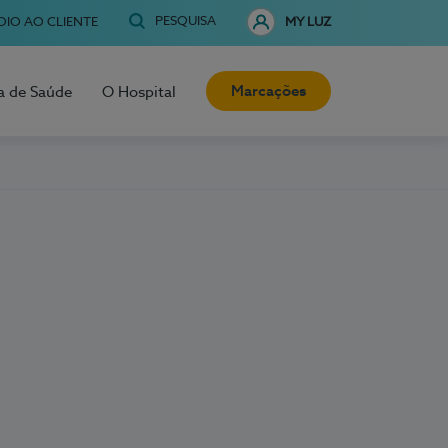
PESQUISA
OIO AO CLIENTE
MY LUZ
Marcações
a de Saúde
O Hospital