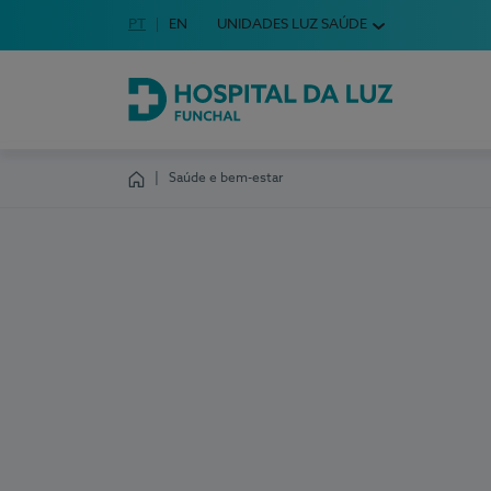
Idioma em Português
PT
English Language
EN
UNIDADES LUZ SAÚDE
Escolha o seu idioma
Hospital da Luz Funchal
Saúde e bem-estar
Homepage