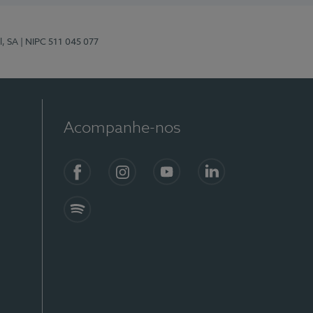
l, SA
| NIPC 511 045 077
Acompanhe-nos
Facebook
Instagram
YouTube
LinkedIn
Spotify