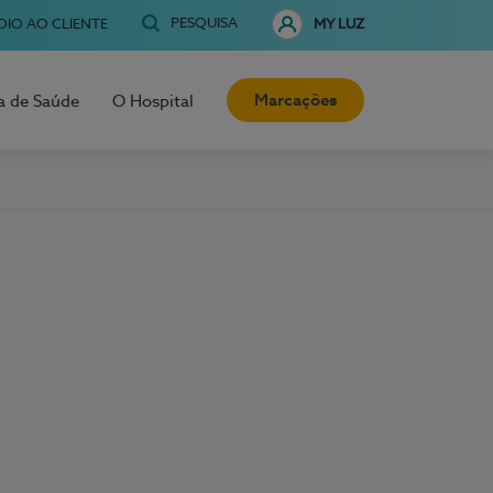
PESQUISA
OIO AO CLIENTE
MY LUZ
Marcações
a de Saúde
O Hospital