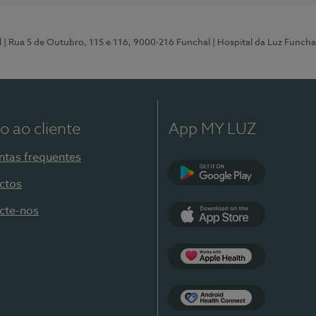
l
| Rua 5 de Outubro, 115 e 116, 9000-216 Funchal
| Hospital da Luz Funcha
o ao cliente
App MY LUZ
ntas frequentes
ctos
Google Play
cte-nos
App Store
Apple Health
Health Connect