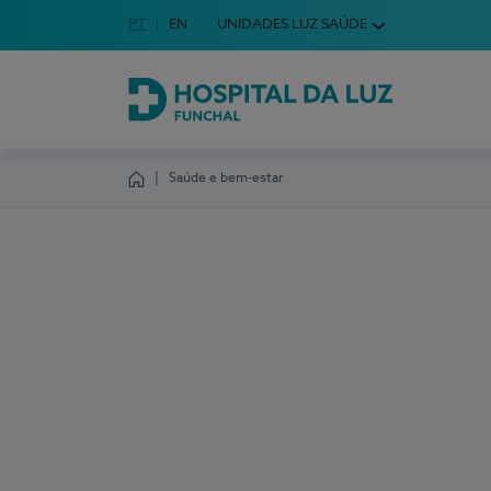
Idioma em Português
PT
English Language
EN
UNIDADES LUZ SAÚDE
Escolha o seu idioma
Hospital da Luz Funchal
Saúde e bem-estar
Homepage