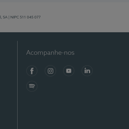
l, SA
| NIPC 511 045 077
Acompanhe-nos
Facebook
Instagram
YouTube
LinkedIn
Spotify