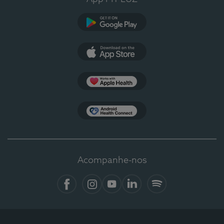
Google Play
App Store
Apple Health
Health Connect
Acompanhe-nos
Facebook
Instagram
YouTube
LinkedIn
Spotify