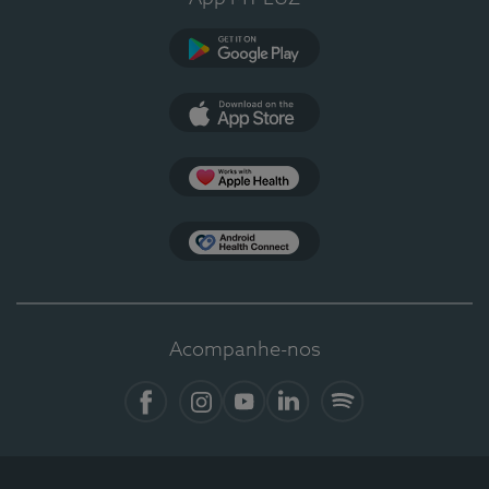
Google Play
App Store
Apple Health
Health Connect
Acompanhe-nos
Facebook
Instagram
YouTube
LinkedIn
Spotify