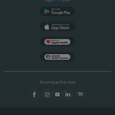
Google Play
App Store
Apple Health
Health Connect
Acompanhe-nos
Facebook
Instagram
YouTube
LinkedIn
Spotify