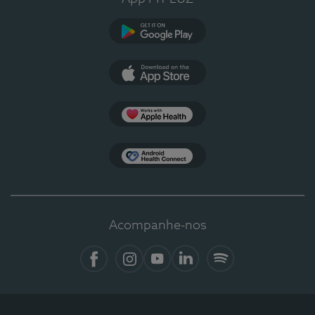
Google Play
App Store
Apple Health
Health Connect
Acompanhe-nos
Facebook
Instagram
YouTube
LinkedIn
Spotify