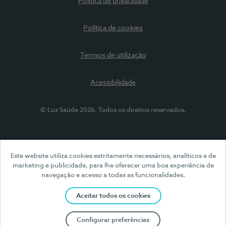
Política de privacidade
Política de cookies
Termos de utilização
Acessibilidade
© Luz Saúde 2026. Todos os direitos reservados.
Este website utiliza cookies estritamente necessários, analíticos e de
marketing e publicidade, para lhe oferecer uma boa experiência de
navegação e acesso a todas as funcionalidades.
Aceitar todos os cookies
Configurar preferências