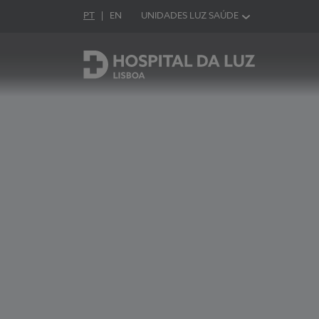
Idioma em Português
PT
English Language
EN
UNIDADES LUZ SAÚDE
Escolha o seu idioma
Hospital da Luz Lisboa