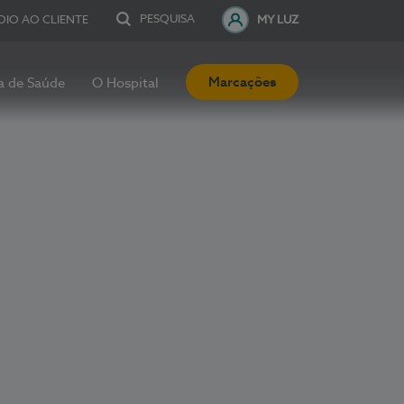
PESQUISA
OIO AO CLIENTE
MY LUZ
Marcações
a de Saúde
O Hospital