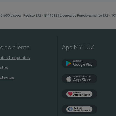
00-650 Lisboa
| Registo ERS - E111012
| Licença de Funcionamento ERS - 1
o ao cliente
App MY LUZ
ntas frequentes
ctos
Google Play
cte-nos
App Store
Apple Health
Health Connect