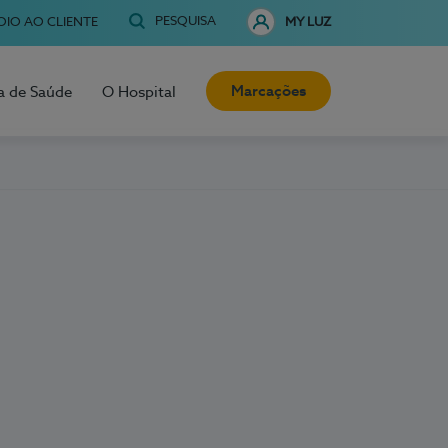
PESQUISA
OIO AO CLIENTE
MY LUZ
Marcações
a de Saúde
O Hospital