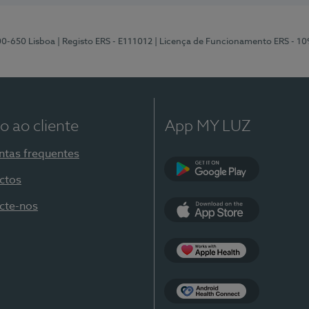
00-650 Lisboa
| Registo ERS - E111012
| Licença de Funcionamento ERS - 1
o ao cliente
App MY LUZ
ntas frequentes
ctos
Google Play
cte-nos
App Store
Apple Health
Health Connect