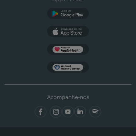
Google Play
App Store
Apple Health
Health Connect
Acompanhe-nos
Facebook
Instagram
YouTube
LinkedIn
Spotify