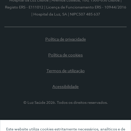
Hospital da Luz Lisboa
| Avenida Lusíada, 100, 1500-650 Lisboa
|
Registo ERS - E111012
| Licença de Funcionamento ERS - 10944/2016
| Hospital da Luz, SA
| NIPC507 485 637
Política de privacidade
Política de cookies
Termos de utilização
Acessibilidade
© Luz Saúde 2026. Todos os direitos reservados.
Este website utiliza cookies estritamente necessários, analíticos e de