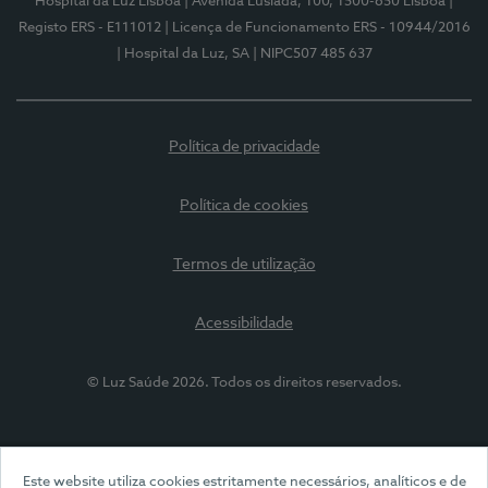
Hospital da Luz Lisboa
| Avenida Lusíada, 100, 1500-650 Lisboa
|
Registo ERS - E111012
| Licença de Funcionamento ERS - 10944/2016
| Hospital da Luz, SA
| NIPC507 485 637
Política de privacidade
Política de cookies
Termos de utilização
Acessibilidade
© Luz Saúde 2026. Todos os direitos reservados.
Este website utiliza cookies estritamente necessários, analíticos e de