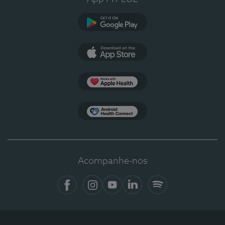
Google Play
App Store
Apple Health
Health Connect
Acompanhe-nos
Facebook
Instagram
YouTube
LinkedIn
Spotify