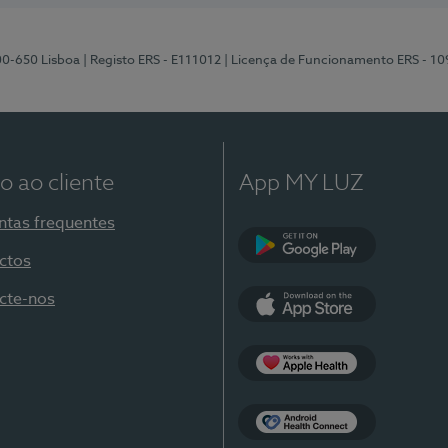
00-650 Lisboa
| Registo ERS - E111012
| Licença de Funcionamento ERS - 1
o ao cliente
App MY LUZ
ntas frequentes
ctos
Google Play
cte-nos
App Store
Apple Health
Health Connect