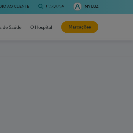
PESQUISA
OIO AO CLIENTE
MY LUZ
Marcações
a de Saúde
O Hospital