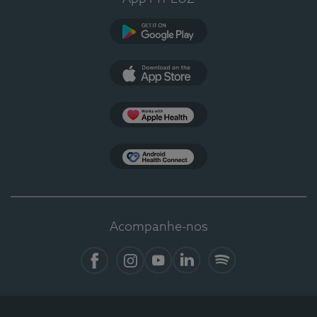
Google Play
App Store
Apple Health
Health Connect
Acompanhe-nos
Facebook
Instagram
YouTube
LinkedIn
Spotify