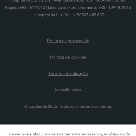
Hospital da Luz Lisboa
| Avenida Lusíada, 100, 1500-650 Lisboa
|
Registo ERS - E111012
| Licença de Funcionamento ERS - 10944/2016
| Hospital da Luz, SA
| NIPC507 485 637
Política de privacidade
Política de cookies
Termos de utilização
Acessibilidade
© Luz Saúde 2026. Todos os direitos reservados.
Este website utiliza cookies estritamente necessários, analíticos e de