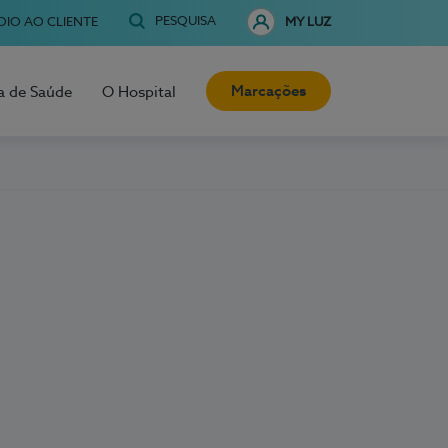
PESQUISA
OIO AO CLIENTE
MY LUZ
Marcações
a de Saúde
O Hospital