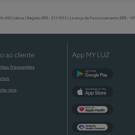
00-650 Lisboa
| Registo ERS - E111012
| Licença de Funcionamento ERS - 1
o ao cliente
App MY LUZ
ntas frequentes
ctos
Google Play
cte-nos
App Store
Apple Health
Health Connect