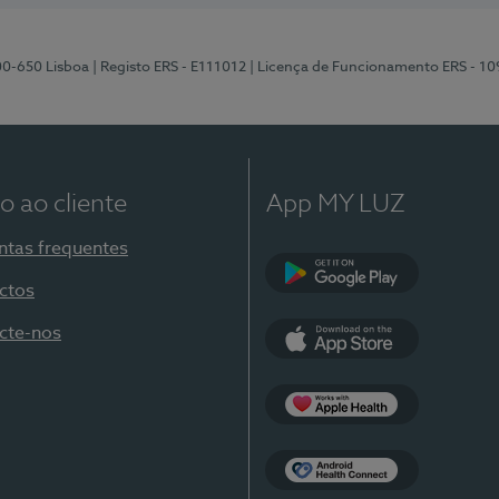
00-650 Lisboa
| Registo ERS - E111012
| Licença de Funcionamento ERS - 1
o ao cliente
App MY LUZ
ntas frequentes
ctos
Google Play
cte-nos
App Store
Apple Health
Health Connect