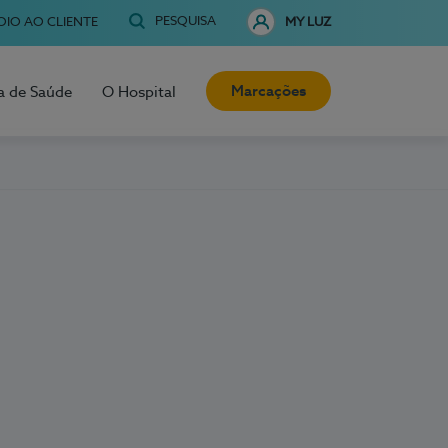
PESQUISA
OIO AO CLIENTE
MY LUZ
Marcações
a de Saúde
O Hospital