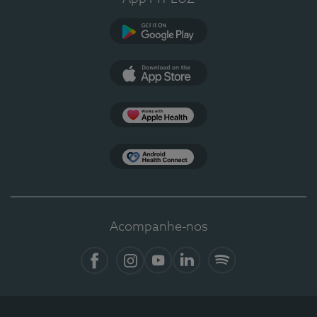
Google Play
App Store
Apple Health
Health Connect
Acompanhe-nos
Facebook
Instagram
YouTube
LinkedIn
Spotify