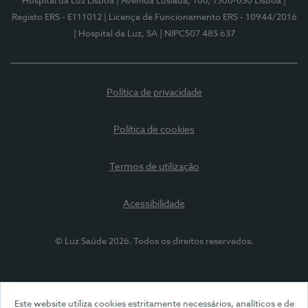
Hospital da Luz Lisboa
| Avenida Lusíada, 100, 1500-650 Lisboa
|
Registo ERS - E111012
| Licença de Funcionamento ERS - 10944/2016
| Hospital da Luz, SA
| NIPC507 485 637
Política de privacidade
Política de cookies
Termos de utilização
Acessibilidade
© Luz Saúde 2026. Todos os direitos reservados.
Este website utiliza cookies estritamente necessários, analíticos e de