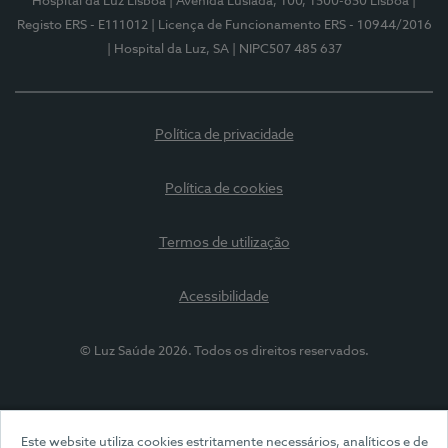
Hospital da Luz Lisboa
| Avenida Lusíada, 100, 1500-650 Lisboa
|
Registo ERS - E111012
| Licença de Funcionamento ERS - 10944/2016
| Hospital da Luz, SA
| NIPC507 485 637
Política de privacidade
Política de cookies
Termos de utilização
Acessibilidade
© Luz Saúde 2026. Todos os direitos reservados.
Este website utiliza cookies estritamente necessários, analíticos e de