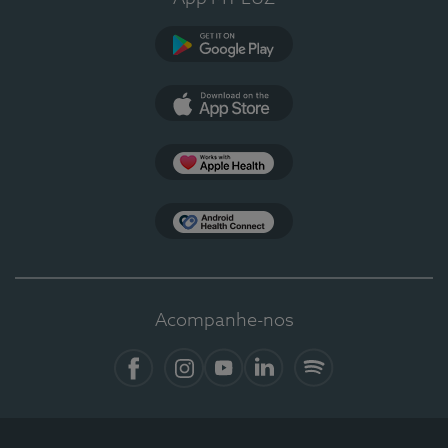
Google Play
App Store
Apple Health
Health Connect
Acompanhe-nos
Facebook
Instagram
YouTube
LinkedIn
Spotify