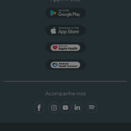
Google Play
App Store
Apple Health
Health Connect
Acompanhe-nos
Facebook
Instagram
YouTube
LinkedIn
Spotify