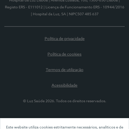
Hospital da Luz Lisboa
| Avenida Lusíada, 100, 1500-650 Lisboa
|
Registo ERS - E111012
| Licença de Funcionamento ERS - 10944/2016
| Hospital da Luz, SA
| NIPC507 485 637
Política de privacidade
Política de cookies
Termos de utilização
Acessibilidade
© Luz Saúde 2026. Todos os direitos reservados.
Este website utiliza cookies estritamente necessários, analíticos e de