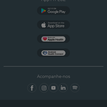
Google Play
App Store
Apple Health
Health Connect
Acompanhe-nos
Facebook
Instagram
YouTube
LinkedIn
Spotify