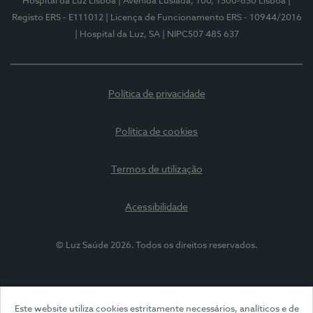
Hospital da Luz Lisboa
| Avenida Lusíada, 100, 1500-650 Lisboa
|
Registo ERS - E111012
| Licença de Funcionamento ERS - 10944/2016
| Hospital da Luz, SA
| NIPC507 485 637
Política de privacidade
Política de cookies
Termos de utilização
Acessibilidade
© Luz Saúde 2026. Todos os direitos reservados.
Este website utiliza cookies estritamente necessários, analíticos e de