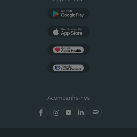
Google Play
App Store
Apple Health
Health Connect
Acompanhe-nos
Facebook
Instagram
YouTube
LinkedIn
Spotify