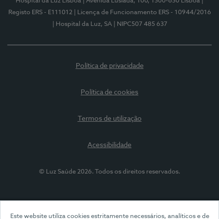
Hospital da Luz Lisboa
| Avenida Lusíada, 100, 1500-650 Lisboa
|
Registo ERS - E111012
| Licença de Funcionamento ERS - 10944/2016
| Hospital da Luz, SA
| NIPC507 485 637
Política de privacidade
Política de cookies
Termos de utilização
Acessibilidade
© Luz Saúde 2026. Todos os direitos reservados.
Este website utiliza cookies estritamente necessários, analíticos e de