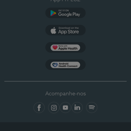
Google Play
App Store
Apple Health
Health Connect
Acompanhe-nos
Facebook
Instagram
YouTube
LinkedIn
Spotify