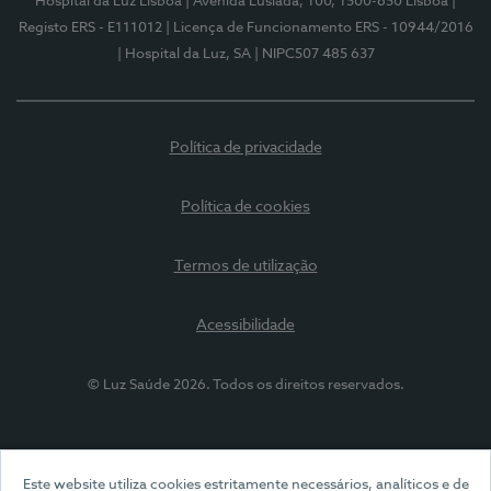
Hospital da Luz Lisboa
| Avenida Lusíada, 100, 1500-650 Lisboa
|
Registo ERS - E111012
| Licença de Funcionamento ERS - 10944/2016
| Hospital da Luz, SA
| NIPC507 485 637
Política de privacidade
Política de cookies
Termos de utilização
Acessibilidade
© Luz Saúde 2026. Todos os direitos reservados.
Este website utiliza cookies estritamente necessários, analíticos e de