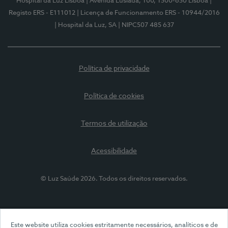
Hospital da Luz Lisboa
| Avenida Lusíada, 100, 1500-650 Lisboa
|
Registo ERS - E111012
| Licença de Funcionamento ERS - 10944/2016
| Hospital da Luz, SA
| NIPC507 485 637
Política de privacidade
Política de cookies
Termos de utilização
Acessibilidade
© Luz Saúde 2026. Todos os direitos reservados.
Este website utiliza cookies estritamente necessários, analíticos e de