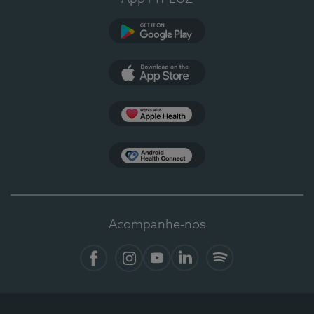
Google Play
App Store
Apple Health
Health Connect
Acompanhe-nos
Facebook
Instagram
YouTube
LinkedIn
Spotify