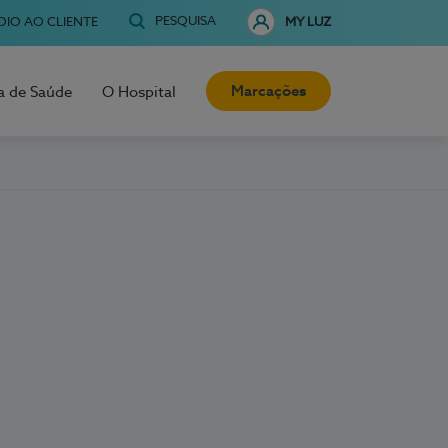
PESQUISA
OIO AO CLIENTE
MY LUZ
Marcações
a de Saúde
O Hospital