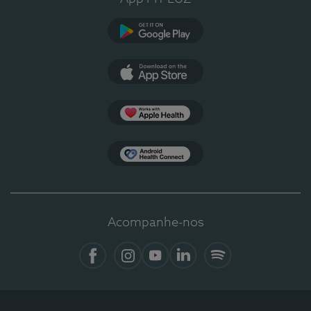
Google Play
App Store
Apple Health
Health Connect
Acompanhe-nos
Facebook
Instagram
YouTube
LinkedIn
Spotify