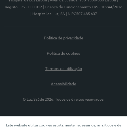
Hospital da Luz Lisboa
| Avenida Lusíada, 100, 1500-650 Lisboa
|
Registo ERS - E111012
| Licença de Funcionamento ERS - 10944/2016
| Hospital da Luz, SA
| NIPC507 485 637
Política de privacidade
Política de cookies
Termos de utilização
Acessibilidade
© Luz Saúde 2026. Todos os direitos reservados.
Este website utiliza cookies estritamente necessários, analíticos e de