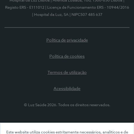
Hospital da Luz Lisboa
| Avenida Lusíada, 100, 1500-650 Lisboa
|
Registo ERS - E111012
| Licença de Funcionamento ERS - 10944/2016
| Hospital da Luz, SA
| NIPC507 485 637
Política de privacidade
Política de cookies
Termos de utilização
Acessibilidade
© Luz Saúde 2026. Todos os direitos reservados.
Este website utiliza cookies estritamente necessários, analíticos e de