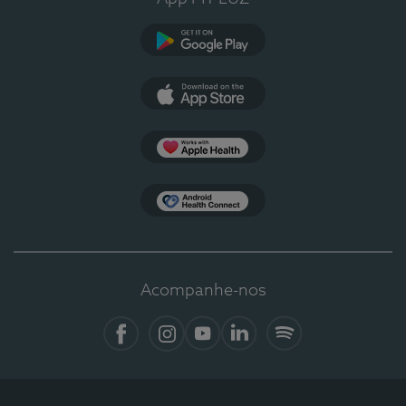
Google Play
App Store
Apple Health
Health Connect
Acompanhe-nos
Facebook
Instagram
YouTube
LinkedIn
Spotify