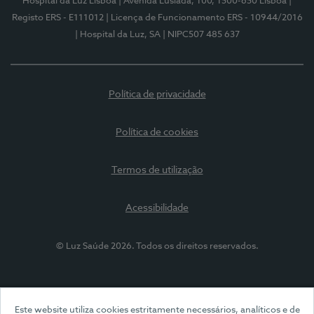
Hospital da Luz Lisboa
| Avenida Lusíada, 100, 1500-650 Lisboa
|
Registo ERS - E111012
| Licença de Funcionamento ERS - 10944/2016
| Hospital da Luz, SA
| NIPC507 485 637
Política de privacidade
Política de cookies
Termos de utilização
Acessibilidade
© Luz Saúde 2026. Todos os direitos reservados.
Este website utiliza cookies estritamente necessários, analíticos e de