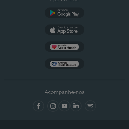
Google Play
App Store
Apple Health
Health Connect
Acompanhe-nos
Facebook
Instagram
YouTube
LinkedIn
Spotify