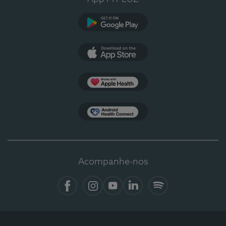
Google Play
App Store
Apple Health
Health Connect
Acompanhe-nos
Facebook
Instagram
YouTube
LinkedIn
Spotify