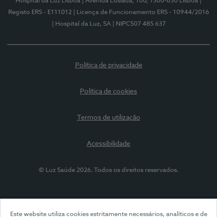
Hospital da Luz Lisboa
| Avenida Lusíada, 100, 1500-650 Lisboa
|
Registo ERS - E111012
| Licença de Funcionamento ERS - 10944/2016
| Hospital da Luz, SA
| NIPC507 485 637
Política de privacidade
Política de cookies
Termos de utilização
Acessibilidade
© Luz Saúde 2026. Todos os direitos reservados.
Este website utiliza cookies estritamente necessários, analíticos e de